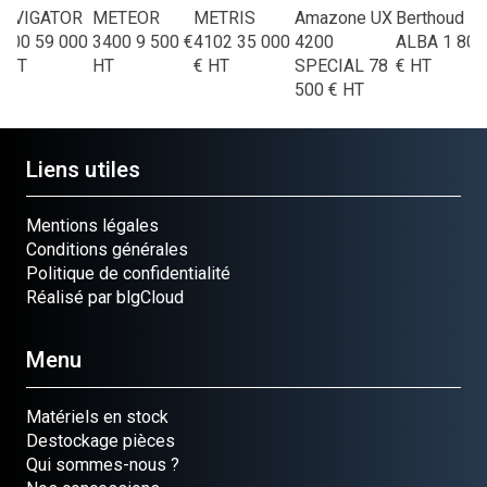
NAVIGATOR
METEOR
METRIS
Amazone
UX
Berthoud
3000
59 000
3400
9 500
€
4102
35 000
4200
ALBA
1 800
€
HT
HT
€
HT
SPECIAL
78
€
HT
500
€
HT
Liens utiles
Mentions légales
Conditions générales
Politique de confidentialité
Réalisé par blgCloud
Menu
Matériels en stock
Destockage pièces
Qui sommes-nous ?