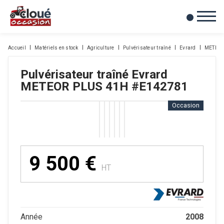
0
Mes favoris
Accueil
Matériels en stock
Agriculture
Pulvérisateur traîné
Evrard
METEOR
Pulvérisateur traîné
Evrard
METEOR PLUS 41H
#E142781
Occasion
9 500
€
HT
2008
Année