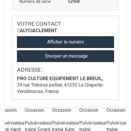
Numéro de série
52968
VOTRE CONTACT :
ALYCIA
CLEMENT
Afficher le numéro
Envoyer un message
ADRESSE :
PRO CULTURE EQUIPEMENT LE BREUIL,
39 rue Thérèse peltier, 41330 La Chapelle-
Vendômoise, France
ccasion
Occasion
Occasion
Occasion
Occasion
ulvérisateur
Pulvérisateur
Pulvérisateur
Pulvérisateur
Pulvérisate
raîné
Hardi
traîné
Evrard
traîné
Kuhn
traîné
traîné