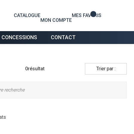
0
CATALOGUE
MES FAVORIS
MON COMPTE
 CONCESSIONS
CONTACT
0
résultat
Trier par :
tre recherche
ats