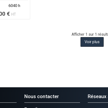
6040 h
00
€
HT
Afficher
1
sur 1 résult
Voir plus
Nous contacter
Réseaux 