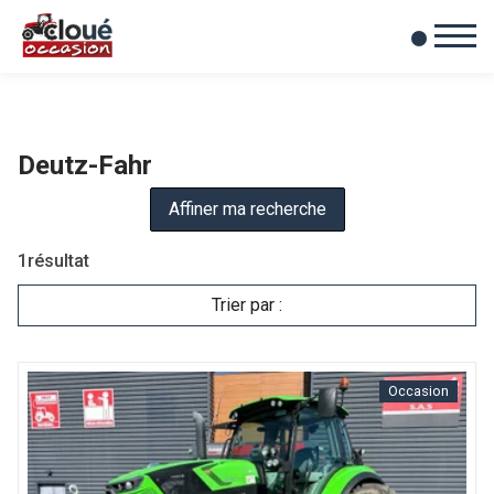
0
Mes favoris
Deutz-Fahr
Affiner ma recherche
1
résultat
Trier par :
Occasion