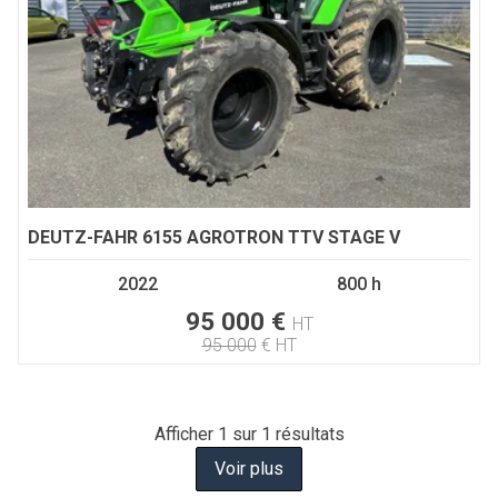
DEUTZ-FAHR
6155 AGROTRON TTV STAGE V
2022
800 h
95 000
€
HT
95 000
€
HT
Afficher
1
sur 1 résultats
Voir plus