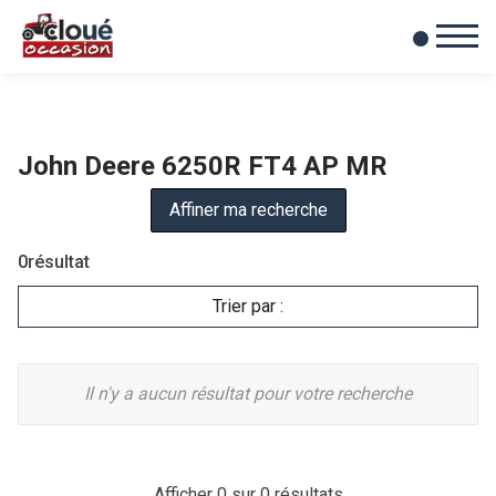
0
Mes favoris
John Deere 6250R FT4 AP MR
Affiner ma recherche
0
résultat
Trier par :
Il n'y a aucun résultat pour votre recherche
Afficher
0
sur 0 résultats