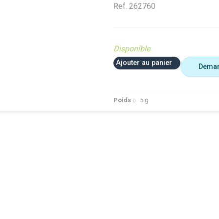
Ref.
262760
Disponible
Ajouter au panier
Deman
Poids
5
g
OLETE
Ne plus utiliser
PIECE OBSOLETE
PIECE OBSOLET
e site
Motoculture
Diffusé sur le site
Diffusé sur le sit
rdin)
PIECE OBSOLETE
(Ferme et jardin)
(Ferme et jardin)
 Cloué
Diffusé sur le site
Diffusé site Cloué
Diffusé site Clou
(Ferme et jardin)
occasion
occasion
Diffusé site Cloué
Pièce
Pièce
occasion
SORT
Pièce
RESSORT
RESSORT
Ref.
Ref.