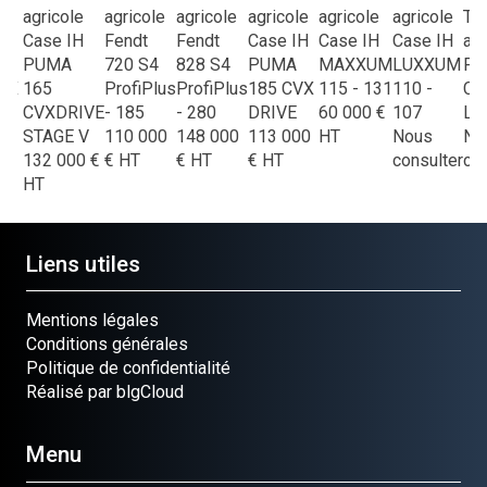
le
agricole
agricole
agricole
agricole
agricole
agricole
Tra
IH
Case IH
Fendt
Fendt
Case IH
Case IH
Case IH
agr
M
PUMA
720 S4
828 S4
PUMA
MAXXUM
LUXXUM
Fer
VX
165
ProfiPlus
ProfiPlus
185 CVX
115 - 131
110 -
CO
E
CVXDRIVE
- 185
- 280
DRIVE
60 000
€
107
L6
00
STAGE V
110 000
148 000
113 000
HT
Nous
No
132 000
€
€
HT
€
HT
€
HT
consulter
con
HT
Liens utiles
Mentions légales
Conditions générales
Politique de confidentialité
Réalisé par blgCloud
Menu