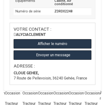
Équipements
Cabine, Air
conditionné
Numéro de série
ZDRD02248
VOTRE CONTACT :
ALYCIA
CLEMENT
Afficher le numéro
Envoyer un message
ADRESSE :
CLOUE GEHEE,
7 Route de Pellevoisin, 36240 Gehée, France
ion
Occasion
Occasion
Occasion
Occasion
Occasion
Occasion
À
re
ur
Tracteur
Tracteur
Tracteur
Tracteur
Tracteur
Tracteur