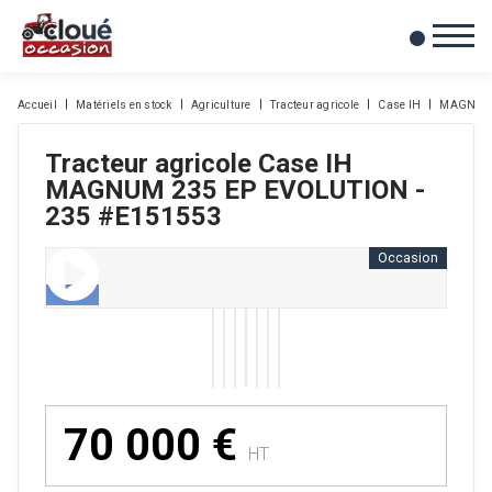
0
Mes favoris
Accueil
Matériels en stock
Agriculture
Tracteur agricole
Case IH
MAGNUM 
Tracteur agricole
Case IH
MAGNUM 235 EP EVOLUTION -
235
#E151553
Occasion
70 000
€
HT