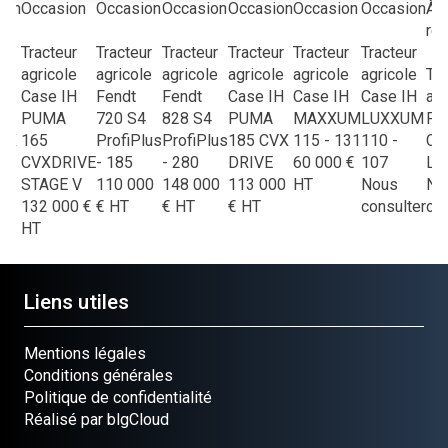
ion
Occasion
Occasion
Occasion
Occasion
Occasion
Occasion
À
re
ur
Tracteur
Tracteur
Tracteur
Tracteur
Tracteur
Tracteur
le
agricole
agricole
agricole
agricole
agricole
agricole
Tra
IH
Case IH
Fendt
Fendt
Case IH
Case IH
Case IH
agr
M
PUMA
720 S4
828 S4
PUMA
MAXXUM
LUXXUM
Fer
VX
165
ProfiPlus
ProfiPlus
185 CVX
115 - 131
110 -
CO
E
CVXDRIVE
- 185
- 280
DRIVE
60 000
€
107
L6
00
STAGE V
110 000
148 000
113 000
HT
Nous
No
132 000
€
€
HT
€
HT
€
HT
consulter
con
HT
Liens utiles
Mentions légales
Conditions générales
Politique de confidentialité
Réalisé par blgCloud