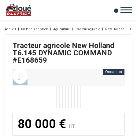
0
Mes favoris
Accueil
Matériels en stock
Agriculture
Tracteur agricole
New Holland
T6.
Tracteur agricole
New Holland
T6.145 DYNAMIC COMMAND
#E168659
Occasion
80 000
€
HT