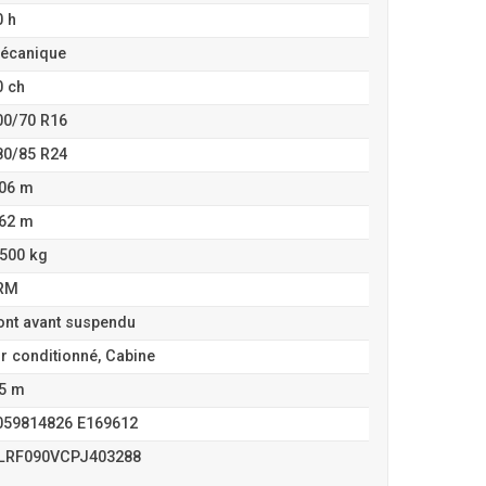
0 h
écanique
0 ch
00/70 R16
80/85 R24
,06 m
,62 m
 500 kg
RM
ont avant suspendu
ir conditionné, Cabine
,5 m
059814826 E169612
LRF090VCPJ403288