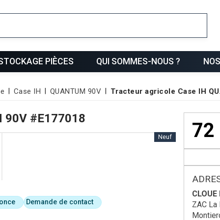
ris
STOCKAGE PIÈCES
QUI SOMMES-NOUS ?
NOS
le
Case IH
QUANTUM 90V
Tracteur agricole Case IH 
 90V
#E177018
72
Neuf
ADRES
CLOUE
nonce
Demande de contact
ZAC La 
Montier