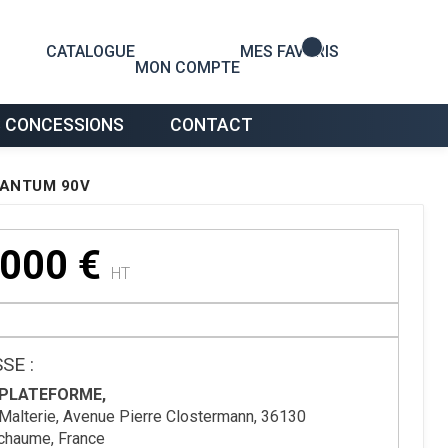
0
CATALOGUE
MES FAVORIS
MON COMPTE
 CONCESSIONS
CONTACT
QUANTUM 90V
 000
€
HT
SE :
 PLATEFORME,
Malterie, Avenue Pierre Clostermann, 36130
chaume, France