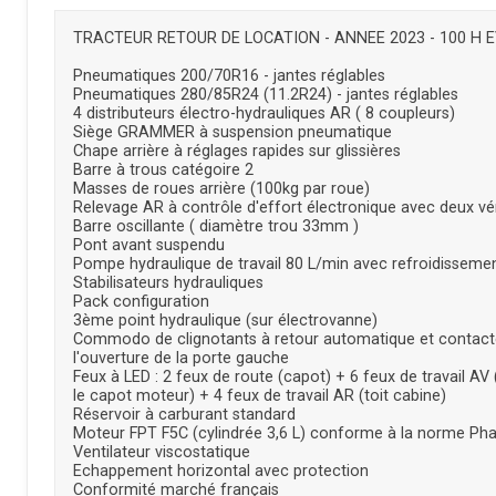
TRACTEUR RETOUR DE LOCATION - ANNEE 2023 - 100 H 
Pneumatiques 200/70R16 - jantes réglables
Pneumatiques 280/85R24 (11.2R24) - jantes réglables
4 distributeurs électro-hydrauliques AR ( 8 coupleurs)
Siège GRAMMER à suspension pneumatique
Chape arrière à réglages rapides sur glissières
Barre à trous catégoire 2
Masses de roues arrière (100kg par roue)
Relevage AR à contrôle d'effort électronique avec deux vé
Barre oscillante ( diamètre trou 33mm )
Pont avant suspendu
Pompe hydraulique de travail 80 L/min avec refroidisseme
Stabilisateurs hydrauliques
Pack configuration
3ème point hydraulique (sur électrovanne)
Commodo de clignotants à retour automatique et contacteu
l'ouverture de la porte gauche
Feux à LED : 2 feux de route (capot) + 6 feux de travail AV
le capot moteur) + 4 feux de travail AR (toit cabine)
Réservoir à carburant standard
Moteur FPT F5C (cylindrée 3,6 L) conforme à la norme Ph
Ventilateur viscostatique
Echappement horizontal avec protection
Conformité marché français