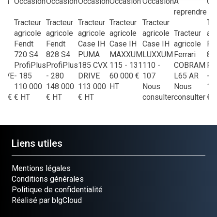
ion
Occasion
Occasion
Occasion
Occasion
Occasion
À
Oc
reprendre
ur
Tracteur
Tracteur
Tracteur
Tracteur
Tracteur
Tra
le
agricole
agricole
agricole
agricole
agricole
Tracteur
agr
IH
Fendt
Fendt
Case IH
Case IH
Case IH
agricole
Fe
720 S4
828 S4
PUMA
MAXXUM
LUXXUM
Ferrari
82
ProfiPlus
ProfiPlus
185 CVX
115 - 131
110 -
COBRAM
Pr
RIVE
- 185
- 280
DRIVE
60 000
€
107
L65 AR
- 
 V
110 000
148 000
113 000
HT
Nous
Nous
14
00
€
€
HT
€
HT
€
HT
consulter
consulter
€
Liens utiles
Mentions légales
Conditions générales
Politique de confidentialité
Réalisé par blgCloud