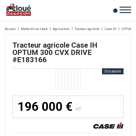
0
Mes favoris
Accueil
Matériels en stock
Agriculture
Tracteur agricole
Case IH
OPTUM 30
Tracteur agricole
Case IH
OPTUM 300 CVX DRIVE
#E183166
Occasion
196 000
€
HT